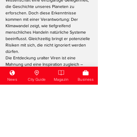
Wissenschaft eine einzigartige Gelegenheit, 
die Geschichte unseres Planeten zu 
erforschen. Doch diese Erkenntnisse 
kommen mit einer Verantwortung: Der 
Klimawandel zeigt, wie tiefgreifend 
menschliches Handeln natürliche Systeme 
beeinflusst. Gleichzeitig bringt er potenzielle 
Risiken mit sich, die nicht ignoriert werden 
dürfen.
Die Entdeckung uralter Viren ist eine 
Mahnung und eine Inspiration zugleich – 
eine Mahnung, den Klimawandel zu 
bremsen, und eine Inspiration, mehr über die 
News
City Guide
Magazin
Business
versteckten Geheimnisse unserer Erde zu 
lernen, bevor sie für immer verschwinden 
oder unerwartete Herausforderungen mit 
sich bringen.
Klima