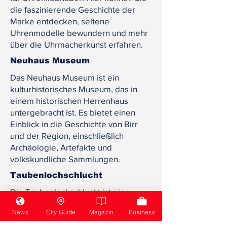
die faszinierende Geschichte der
Marke entdecken, seltene
Uhrenmodelle bewundern und mehr
über die Uhrmacherkunst erfahren.
Neuhaus Museum
Das Neuhaus Museum ist ein
kulturhistorisches Museum, das in
einem historischen Herrenhaus
untergebracht ist. Es bietet einen
Einblick in die Geschichte von Birr
und der Region, einschließlich
Archäologie, Artefakte und
volkskundliche Sammlungen.
Taubenlochschlucht
Die Taubenlochschlucht ist eine
natürliche Schlucht bei Biel und ein
News
City Guide
Magazin
Business
beliebtes Ausflugsziel für
Naturliebhaber. Hier können Sie