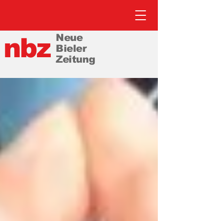
Neue
nbz
Bieler
Zeitung