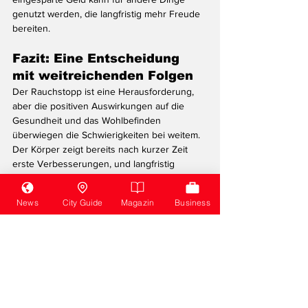
genutzt werden, die langfristig mehr Freude 
bereiten.
Fazit: Eine Entscheidung 
mit weitreichenden Folgen
Der Rauchstopp ist eine Herausforderung, 
aber die positiven Auswirkungen auf die 
Gesundheit und das Wohlbefinden 
überwiegen die Schwierigkeiten bei weitem. 
Der Körper zeigt bereits nach kurzer Zeit 
erste Verbesserungen, und langfristig 
reduziert sich das Risiko schwerwiegender 
Erkrankungen drastisch. Auch wenn 
News
City Guide
Magazin
Business
Nebenwirkungen wie Heisshunger und 
Gewichtszunahme auftreten können, sind sie 
temporär und gut zu bewältigen. Der 
Rauchstopp ist ein Gewinn für Körper, Geist 
und Lebensqualität.
Leben & Kultur