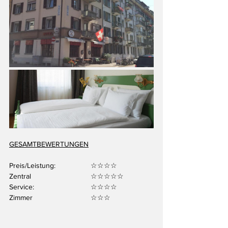
GESAMTBEWERTUNGEN
Preis/Leistung:		☆☆☆☆ 
Zentral 			☆☆☆☆☆
Service:			☆☆☆☆
Zimmer 			☆☆☆