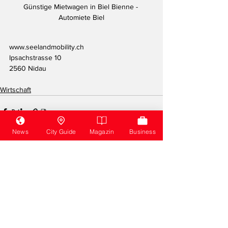
Günstige Mietwagen in Biel Bienne - 
Automiete Biel
www.seelandmobility.ch
Ipsachstrasse 10
2560 Nidau 
Wirtschaft
News
City Guide
Magazin
Business
Alle ansehen
Aktuelle Beiträge