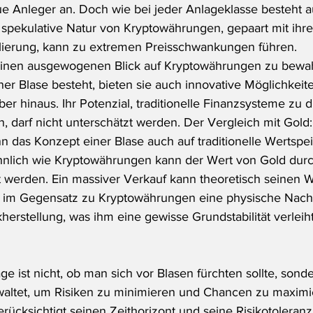
e Anleger an. Doch wie bei jeder Anlageklasse besteht a
e spekulative Natur von Kryptowährungen, gepaart mit ihr
ierung, kann zu extremen Preisschwankungen führen.
, einen ausgewogenen Blick auf Kryptowährungen zu bewa
er Blase besteht, bieten sie auch innovative Möglichkeit
er hinaus. Ihr Potenzial, traditionelle Finanzsysteme zu d
n, darf nicht unterschätzt werden. Der Vergleich mit Gold:
n das Konzept einer Blase auch auf traditionelle Wertspe
nlich wie Kryptowährungen kann der Wert von Gold durch
 werden. Ein massiver Verkauf kann theoretisch seinen W
ld im Gegensatz zu Kryptowährungen eine physische Nachf
erstellung, was ihm eine gewisse Grundstabilität verleiht,
e ist nicht, ob man sich vor Blasen fürchten sollte, sond
rwaltet, um Risiken zu minimieren und Chancen zu maximie
rücksichtigt seinen Zeithorizont und seine Risikotoleranz