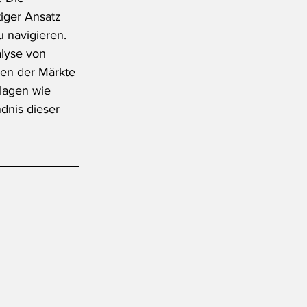
tiger Ansatz 
u navigieren.
lyse von 
men der Märkte 
lagen wie 
dnis dieser 