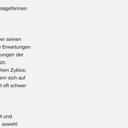
Anlageformen 
er seinen 
e Erwartungen 
tungen der 
zt.
chen Zyklus: 
n sich auf 
t oft schwer 
t und 
n sowohl 