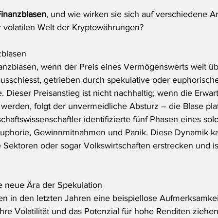
Finanzblasen
, und wie wirken sie sich auf verschiedene 
er volatilen Welt der Kryptowährungen?
zblasen
anzblasen, wenn der Preis eines Vermögenswerts weit üb
ausschiesst, getrieben durch spekulative oder euphorisch
 Dieser Preisanstieg ist nicht nachhaltig; wenn die Erwar
t werden, folgt der unvermeidliche Absturz – die Blase plat
haftswissenschaftler identifizierte fünf Phasen eines sol
uphorie, Gewinnmitnahmen und Panik. Diese Dynamik kan
 Sektoren oder sogar Volkswirtschaften erstrecken und is
ne neue Ära der Spekulation
 in den letzten Jahren eine beispiellose Aufmerksamkei
Ihre Volatilität und das Potenzial für hohe Renditen ziehe