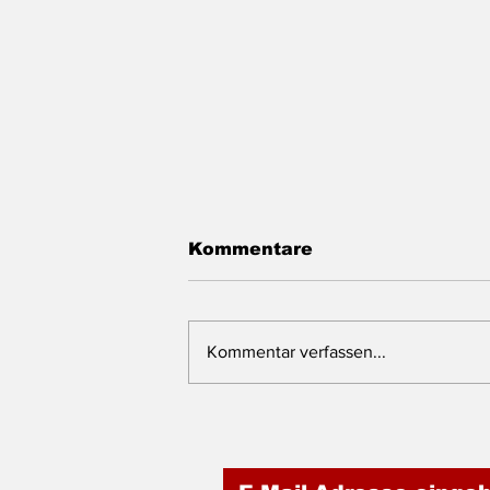
Kommentare
Kommentar verfassen...
Meetingräume &
Schulungsräume in Biel
mit Panoramasicht