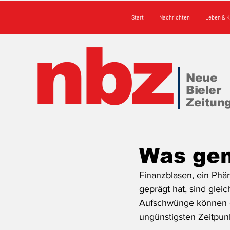
Start
Nachrichten
Leben & K
nbz
Neue
Bieler
Zeitun
Was gen
Finanzblasen, ein Phä
geprägt hat, sind glei
Aufschwünge können e
ungünstigsten Zeitpunkt