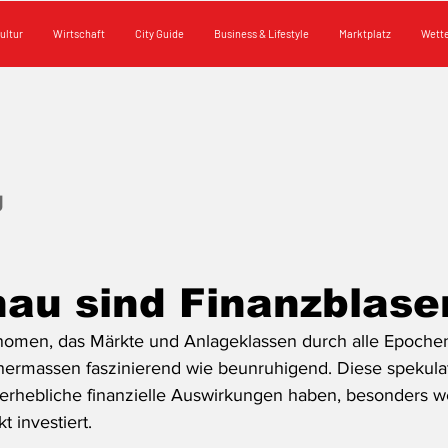
ultur
Wirtschaft
City Guide
Business & Lifestyle
Marktplatz
Wett
g
au sind Finanzblase
nomen, das Märkte und Anlageklassen durch alle Epoche
chermassen faszinierend wie beunruhigend. Diese spekula
rhebliche finanzielle Auswirkungen haben, besonders 
 investiert. 