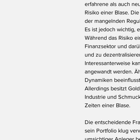
erfahrene als auch neu
Risiko einer Blase. Di
der mangelnden Regul
Es ist jedoch wichtig
Während das Risiko ein
Finanzsektor und darüb
und zu dezentralisiere
Interessanterweise kan
angewandt werden. Äh
Dynamiken beeinflusst
Allerdings besitzt Go
Industrie und Schmuckh
Zeiten einer Blase.
Die entscheidende Frag
sein Portfolio klug ve
umsichtiger Anleger be