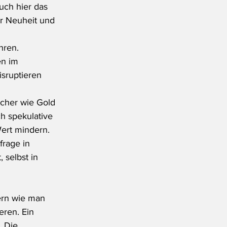
uch hier das 
er Neuheit und 
hren. 
en im 
isruptieren 
icher wie Gold 
 spekulative 
ert mindern. 
rage in 
 selbst in 
ern wie man 
ren. Ein 
. Die 