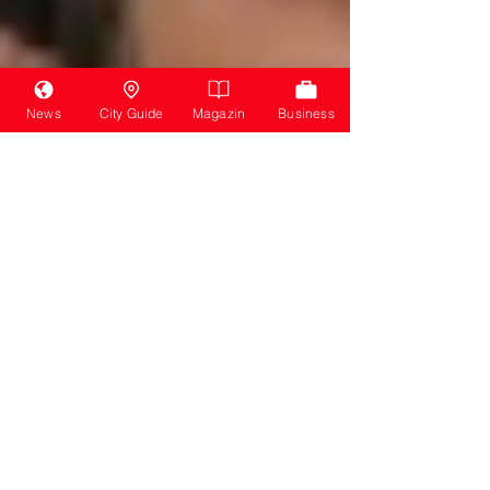
News
City Guide
Magazin
Business